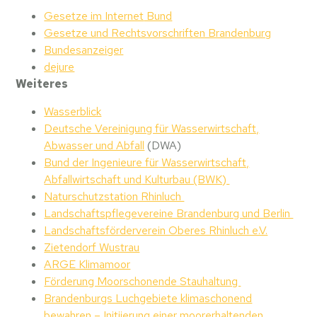
Gesetze im Internet
Bund
Gesetze und Rechtsvorschriften Brandenburg
Bundesanzeiger
dejure
Weiteres
Wasserblick
Deutsche Vereinigung für Wasserwirtschaft,
Abwasser und Abfall
(DWA)
B
und der Ingenieure für
W
asserwirtschaft,
Abfallwirtschaft und
K
ulturbau (BWK)
Naturschutzstation Rhinluch
Landschaftspflegevereine Brandenburg und Berlin
Landschaftsförderverein Oberes Rhinluch e.V.
Zietendorf Wustrau
ARGE Klimamoor
Förderung Moorschonende Stauhaltung
Brandenburgs Luchgebiete klimaschonend
bewahren – Initiierung einer moorerhaltenden